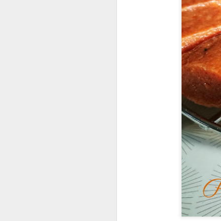
c
pr
av
no
J
so
do
Ap
la
n'
d'
F