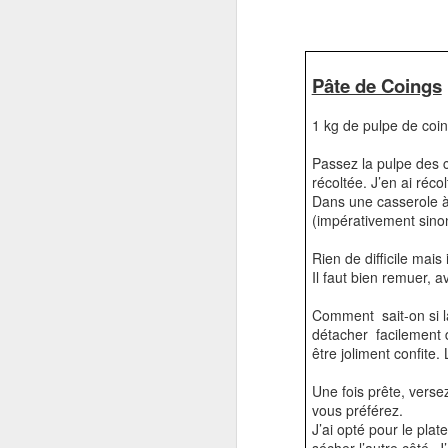
dé
do
un
Pâte de Coings
Ou
1 kg de pulpe de coing
pe
Passez la pulpe des c
récoltée. J’en ai réco
Dans une casserole à 
F
(impérativement sinon
Rien de difficile mais
r
Il faut bien remuer, a
Comment sait-on si la
détacher facilement d
être joliment confite.
Une fois prête, verse
vous préférez.
J’ai opté pour le plat
J