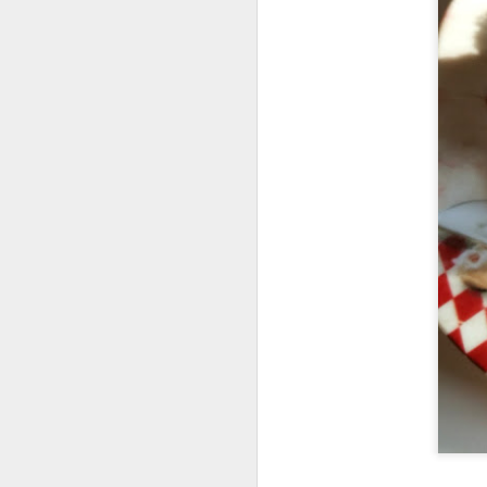
No
te
D
fa
le
de
Je
i
L'
D