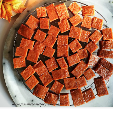
droite désormais et même si la météo est caprici
sera de bonne augure.