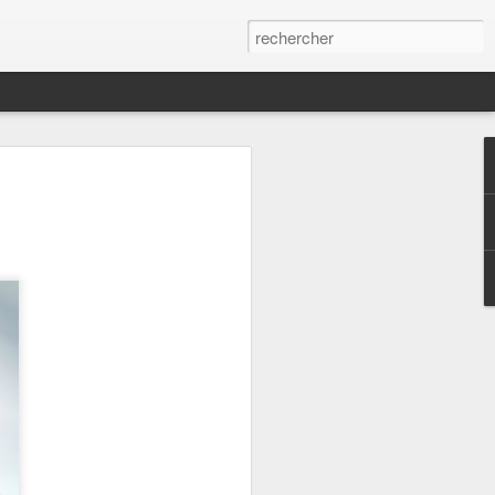
s,
qui continue malgré
es statistiques.
ées ici depuis plus
urs de passage ou
 le partage.. La vie
rer le quotidien de
es qui mettent un
assé à alimenter
tte idée de salade
st dans la ligne