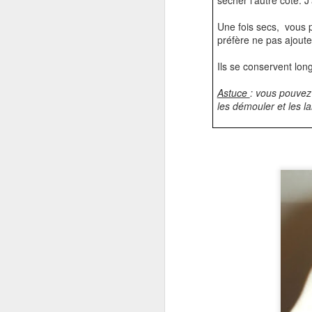
sécher l’autre côté. J’
Une fois secs, vous p
el
préfère ne pas ajoute
Un
Ils se conservent lon
me
Astuce
: vous pouvez 
L
les démouler et les la
In
la
J
D