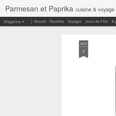
Parmesan et Paprika
cuisine & voyage
Magazine
Accueil
Recettes
Voyages
Jours de Fête
A 
NOV
7