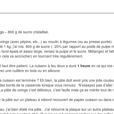
Je vous en parle régulièrement, j'ai la chance de faire partie des
blogs ambassadeurs Tupperware et c'est toujours un plaisir de
couvrir leurs innovations, leurs éditions limitées,... Récemment j'ai
nc participé à un atelier culinaire pour découvrir ce "Cornets Party",
e édition limitée proposée au catalogue de Janvier.
tre le catalogue général semestriel, tous les mois sont proposées de
s – 800 g de sucre cristallisé.
tites brochures de promotions et d'éditions limitées ou collector.
oings (avec pépins, etc...) au moulin à légumes (ou au presse purée).
lté 1 kg, j’ai mis 800 g de sucre (- 20% par rapport au poids de pulpe r
fond épais et assez large, versez la pulpe et le sucre. Mélangez et fai
Joues de Porc à la Bière à la Cocotte Minute
EB
 cela va accrocher) en tournant très régulièrement.
5
Une recette qui me tient à coeur,vraiment fondante, économique
et, grâce à la cocotte minute, rapide! Un parfait plat d'hiver, bien
 il faut être patient. La cuisson à feu doux a duré
1 heure
en ce qui me 
éconfortant comme on les aime en cette saison.
vec une cuillère en bois ou en silicone.
 cuisson est terminée ? Eh bien, la pâte doit avoir pris une jolie coule
es bords de la casserole lorsque vous remuez. N’essayez pas d’aller tr
 La pâte de coings c’est délicieux, c’est facile mais ça se mérite tout de
z la pâte sur un plateau à rebord recouvert de papier cuisson ou dans d
eau, j’ai bien étalé ma pâte. J’ai retourné la plaque sur un autre plate
Liqueur Café Chocolat
AN