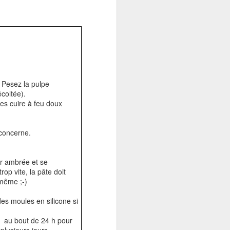
 Pesez la pulpe
écoltée).
tes cuire à feu doux
concerne.
ur ambrée et se
op vite, la pâte doit
 même ;-)
es moules en silicone si
au au bout de 24 h pour