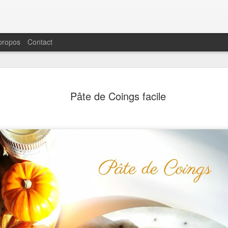
propos
Contact
Salade de Pois Chiche
MAY
Pâte de Coings facile
19
Carottes et Pistaches
Me revoici sur ce blog, longtemps délassé mais 
tout à vivre, comme me l'indique périodiquement l
C'est réconfortant de voir que les recettes dépos
de dix ans continuent à aider, séduire des lecte
habitués.La raison d'être de ce blog était et reste
n'est pas facile et si je peux modestement amélio
certains d'entre vous avec des idées, des recett
peu de bonne humeur dans l'assiette, le temps p
ce blog n'aura pas été vain.
Reprenons donc nos recettes doucement avec ce
toute simple mais nourrissante et colorée. L'été e