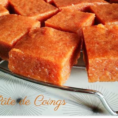
après avoir remporté tant de récompenses à travers le monde en
ommençant par La Palme d'Or à Cannes, par pure coïncidence, ma
emière recette de retour au blog est une recette coréenne. Si elle
ait été inspirée par le film, cela aurait été du Jjapaguri, plat de
uilles dont il est fortement question dans Parasite.
Bonne Année 2020!
AN
28
Cela fait longtemps, trop longtemps que je ne suis pas venue par
ici.... Tout d'abord, je suis encore dans les délais, je vous
uhaite à tous une très belle année 2020! Qu'elle vous soit aussi
uce que possible et qu'elle vous garde en santé!
rès dix années de blog, j'avoue avoir éprouvé en 2019 une certaine
ssitude...Je n'avais pas arrêté de cuisiner évidemment mais cela
occupait plus autant mes pensées...J'avais envie d'autre chose,
ailleurs...
Cornets Party Tupperware #concours
EB
28