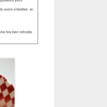
 plusieurs jours.
 sucre cristallisé. Je
e fois bien refroidis,