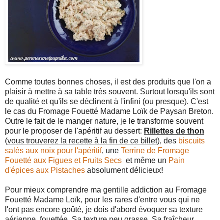
Comme toutes bonnes choses, il est des produits que l'on a
plaisir à mettre à sa table très souvent. Surtout lorsqu'ils sont
de qualité et qu'ils se déclinent à l'infini (ou presque). C'est
le cas du Fromage Fouetté Madame Loïk de Paysan Breton.
Outre le fait de le manger nature, je le transforme souvent
pour le proposer de l'apéritif au dessert:
Rillettes de thon
(
vous trouverez la recette à la fin de ce billet),
des
biscuits
salés aux noix pour l'apéritif
, une
Terrine de Fromage
Fouetté aux Figues et Fruits Secs
et même un
Pain
d'épices aux Pistaches
absolument délicieux!
Pour mieux comprendre ma gentille addiction au Fromage
Fouetté Madame Loïk, pour les rares d'entre vous qui ne
l'ont pas encore goûté, je dois d'abord évoquer sa texture
aérienne, fouettée. Sa texture peu grasse. Sa fraîcheur...