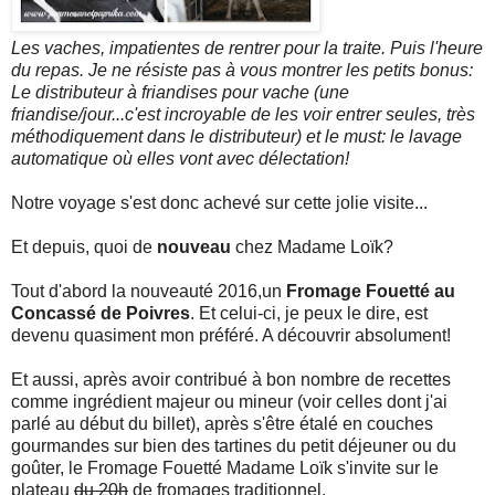
Les vaches, impatientes de rentrer pour la traite. Puis l'heure
du repas. Je ne résiste pas à vous montrer les petits bonus:
Le distributeur à friandises pour vache (une
friandise/jour...c'est incroyable de les voir entrer seules, très
méthodiquement dans le distributeur) et le must: le lavage
automatique où elles vont avec délectation!
Notre voyage s'est donc achevé sur cette jolie visite...
Et depuis, quoi de
nouveau
chez Madame Loïk?
Tout d'abord la nouveauté 2016,un
Fromage Fouetté au
Concassé de Poivres
. Et celui-ci, je peux le dire, est
devenu quasiment mon préféré. A découvrir absolument!
Et aussi, après avoir contribué à bon nombre de recettes
comme ingrédient majeur ou mineur (voir celles dont j'ai
parlé au début du billet), après s'être étalé en couches
gourmandes sur bien des tartines du petit déjeuner ou du
goûter, le Fromage Fouetté Madame Loïk s'invite sur le
plateau
du 20h
de fromages traditionnel.