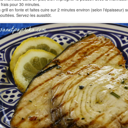
Je vous en parle régulièrement, j'ai la chance de faire partie des
 frais pour 30 minutes.
blogs ambassadeurs Tupperware et c'est toujours un plaisir de
 grill en fonte et faites cuire sur 2 minutes environ (selon l'épaisseur) 
couvrir leurs innovations, leurs éditions limitées,... Récemment j'ai
uttées. Servez-les aussitôt.
nc participé à un atelier culinaire pour découvrir ce "Cornets Party",
e édition limitée proposée au catalogue de Janvier.
tre le catalogue général semestriel, tous les mois sont proposées de
tites brochures de promotions et d'éditions limitées ou collector.
Joues de Porc à la Bière à la Cocotte Minute
EB
5
Une recette qui me tient à coeur,vraiment fondante, économique
et, grâce à la cocotte minute, rapide! Un parfait plat d'hiver, bien
éconfortant comme on les aime en cette saison.
Liqueur Café Chocolat
AN