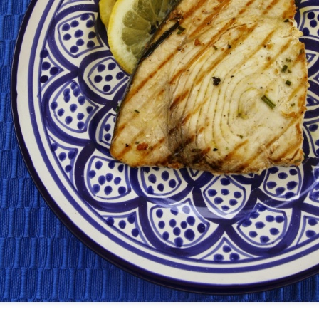
droite désormais et même si la météo est caprici
sera de bonne augure.