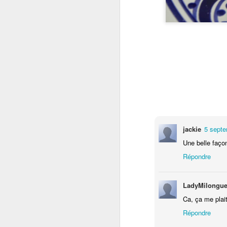
el
Un
me
L
In
la
J
jackie
5 septe
Une belle faço
Répondre
LadyMilongue
Ca, ça me plait
Répondre
D