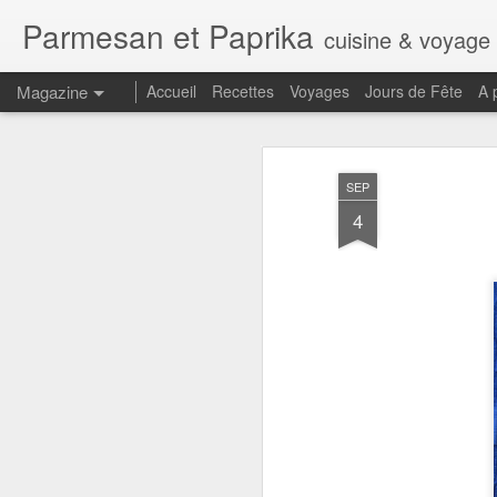
Parmesan et Paprika
cuisine & voyage
Magazine
Accueil
Recettes
Voyages
Jours de Fête
A 
SEP
4