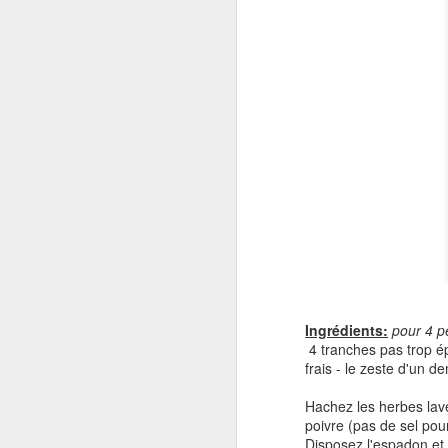
c
pr
av
no
J
so
do
Ap
Ingrédients:
pour 4 p
la
4 tranches pas trop ép
n'
frais - le zeste d'un de
d'
Hachez les herbes lavée
F
poivre (pas de sel pour 
Disposez l'espadon et 