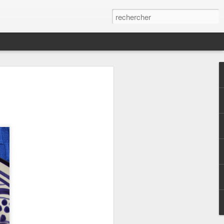
s,
qui continue malgré
es statistiques.
ées ici depuis plus
urs de passage ou
 le partage.. La vie
rer le quotidien de
es qui mettent un
assé à alimenter
tte idée de salade
st dans la ligne