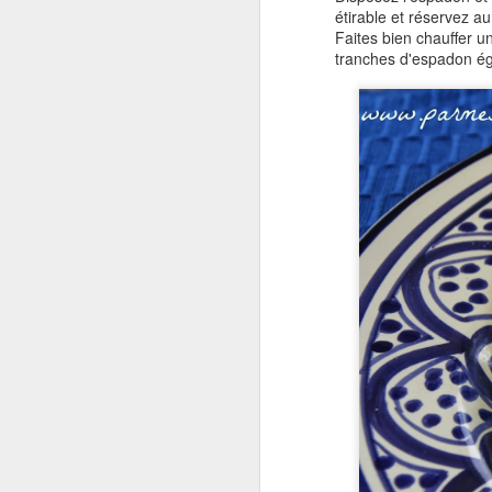
étirable et réservez au
Faites bien chauffer un
dé
tranches d'espadon égo
do
un
Ou
pe
F
r
J