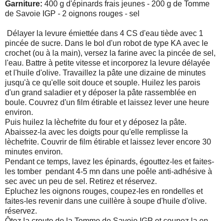
Garniture:
400 g d'épinards frais jeunes - 200 g de Tomme
de Savoie IGP - 2 oignons rouges - sel
Délayer la levure émiettée dans 4 CS d'eau tiède avec 1
pincée de sucre. Dans le bol d'un robot de type KA avec le
crochet (ou à la main), versez la farine avec la pincée de sel,
l'eau. Battre à petite vitesse et incorporez la levure délayée
et l'huile d'olive. Travaillez la pâte une dizaine de minutes
jusqu'à ce qu'elle soit douce et souple. Huilez les parois
d'un grand saladier et y déposer la pâte rassemblée en
boule. Couvrez d'un film étirable et laissez lever une heure
environ.
Puis huilez la lèchefrite du four et y déposez la pâte.
Abaissez-la avec les doigts pour qu'elle remplisse la
lèchefrite. Couvrir de film étirable et laissez lever encore 30
minutes environ.
Pendant ce temps, lavez les épinards, égouttez-les et faites-
les tomber pendant 4-5 mn dans une poêle anti-adhésive à
sec avec un peu de sel. Retirez et réservez.
Epluchez les oignons rouges, coupez-les en rondelles et
faites-les revenir dans une cuillère à soupe d'huile d'olive.
réservez.
Ôtez la croute de la Tomme de Savoie IGP et coupez la en