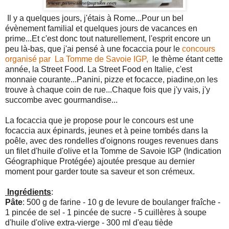
Il y a quelques jours, j'étais à Rome...Pour un bel
évènement familial et quelques jours de vacances en
prime...Et c'est donc tout naturellement, l'esprit encore un
peu là-bas, que j'ai pensé à une focaccia pour le
concours
organisé par La Tomme de Savoie IGP,
le thème étant cette
année, la Street Food. La Street Food en Italie, c'est
monnaie courante...Panini, pizze et focacce, piadine,on les
trouve à chaque coin de rue...Chaque fois que j'y vais, j'y
succombe avec gourmandise...
La focaccia que je propose pour le concours est une
focaccia aux épinards, jeunes et à peine tombés dans la
poêle, avec des rondelles d'oignons rouges revenues dans
un filet d'huile d'olive et la Tomme de Savoie IGP (Indication
Géographique Protégée) ajoutée presque au dernier
moment pour garder toute sa saveur et son crémeux.
Ingrédients
:
Pâte
: 500 g de farine - 10 g de levure de boulanger fraîche -
1 pincée de sel - 1 pincée de sucre - 5 cuillères à soupe
d'huile d'olive extra-vierge - 300 ml d'eau tiède