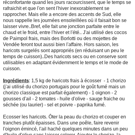
réconfortante quand les jours racourcissent, que le temps se
rafraichit et que l'on sent l'hiver inexorablement se
rapprocher. Mais elle a encore des accents de Sud, elle
nous rappelle les journées ensoleillées où il faisait bon se
laisser vivre..Bref, elle fait une jonction parfaite entre le
chaud et le froid, entre l'hiver et l'été.. J'ai utilisé des cocos
de Paimpol frais, mais des Borlotti ou des mojettes de
Vendée feront tout aussi bien l'affaire. Hors saison, les
haricots surgelés sont appropriés (en réduisant un peu le
temps de cuisson)..Des haricots secs ou en conserve sont
utilisables en adaptant évidemment le temps et le mode de
cuisson.
Ingrédients
: 1,5 kg de haricots frais à écosser - 1 chorizo
(j'ai utilisé du chorizo portugais pour le goût fumé mais un
chorizo classique est parfait également) - 1 oignon - 2
gousses d'ail - 2 tomates - huile d'olive - sauge fraiche ou
séchée (ou laurier) - sel et poivre - paprika fumé.
Ecosser les haricots. Ôter la peau du chorizo et couper en
tranches plutôt épaisses. Dans une poêle, faire revenir
l'oignon émincé, l'ail haché quelques minutes dans un peu
d'huile d'olive sans laisser colorer. Ajouter le chorizo, la