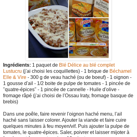
Ingrédients:
1 paquet de
Blé Délice au blé complet
Lustucru
(j'ai choisi les coquillettes) - 1 brique de
Béchamel
Elle & Vire
- 300 g de veau haché (ou de boeuf) - 1 oignon -
1 gousse d'ail - 1/2 boite de pulpe de tomates - 1 pincée de
"quatre-épices" - 1 pincée de cannelle - Huile d'olive -
fromage râpé (j'ai choisi de l'Ossau Iraty, fromage basque de
brebis)
Dans une poêle, faire revenir l'oignon haché menu, l'ail
haché sans laisser colorer. Ajouter la viande et faire cuire
quelques minutes à feu moyen/vif. Puis ajouter la pulpe de
tomates, le quatre-épices. Saler, poivrer et laisser mijoter à