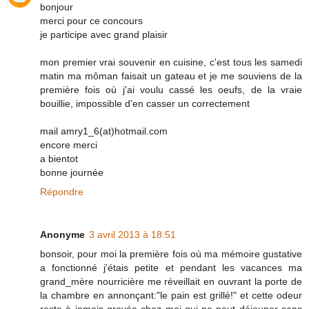
bonjour
merci pour ce concours
je participe avec grand plaisir
mon premier vrai souvenir en cuisine, c'est tous les samedi
matin ma môman faisait un gateau et je me souviens de la
première fois où j'ai voulu cassé les oeufs, de la vraie
bouillie, impossible d'en casser un correctement
mail amry1_6(at)hotmail.com
encore merci
a bientot
bonne journée
Répondre
Anonyme
3 avril 2013 à 18:51
bonsoir, pour moi la première fois où ma mémoire gustative
a fonctionné j'étais petite et pendant les vacances ma
grand_mère nourricière me réveillait en ouvrant la porte de
la chambre en annonçant:"le pain est grillé!" et cette odeur
reste à jamais gravée chez moi qui ne peut déjeuner sans