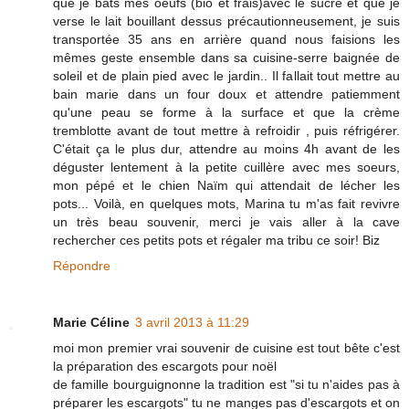
que je bats mes oeufs (bio et frais)avec le sucre et que je
verse le lait bouillant dessus précautionneusement, je suis
transportée 35 ans en arrière quand nous faisions les
mêmes geste ensemble dans sa cuisine-serre baignée de
soleil et de plain pied avec le jardin.. Il fallait tout mettre au
bain marie dans un four doux et attendre patiemment
qu'une peau se forme à la surface et que la crème
tremblotte avant de tout mettre à refroidir , puis réfrigérer.
C'était ça le plus dur, attendre au moins 4h avant de les
déguster lentement à la petite cuillère avec mes soeurs,
mon pépé et le chien Naïm qui attendait de lécher les
pots... Voilà, en quelques mots, Marina tu m'as fait revivre
un très beau souvenir, merci je vais aller à la cave
rechercher ces petits pots et régaler ma tribu ce soir! Biz
Répondre
Marie Céline
3 avril 2013 à 11:29
moi mon premier vrai souvenir de cuisine est tout bête c'est
la préparation des escargots pour noël
de famille bourguignonne la tradition est "si tu n'aides pas à
préparer les escargots" tu ne manges pas d'escargots et on