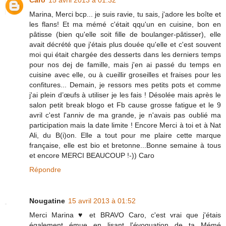
Caro
15 avril 2013 à 01:32
Marina, Merci bcp... je suis ravie, tu sais, j'adore les boîte et
les flans! Et ma mémé c'était qqu'un en cuisine, bon en
pâtisse (bien qu'elle soit fille de boulanger-pâtisser), elle
avait décrété que j'étais plus douée qu'elle et c'est souvent
moi qui était chargée des desserts dans les derniers temps
pour nos dej de famille, mais j'en ai passé du temps en
cuisine avec elle, ou à cueillir groseilles et fraises pour les
confitures... Demain, je ressors mes petits pots et comme
j'ai plein d’œufs à utiliser je les fais ! Désolée mais après le
salon petit break blogo et Fb cause grosse fatigue et le 9
avril c'est l'anniv de ma grande, je n'avais pas oublié ma
participation mais la date limite ! Encore Merci à toi et à Nat
Ali, du B(i)on. Elle a tout pour me plaire cette marque
française, elle est bio et bretonne...Bonne semaine à tous
et encore MERCI BEAUCOUP !-)) Caro
Répondre
Nougatine
15 avril 2013 à 01:52
Merci Marina ♥ et BRAVO Caro, c'est vrai que j'étais
également émue en lisant l'évoquation de ta Mémé