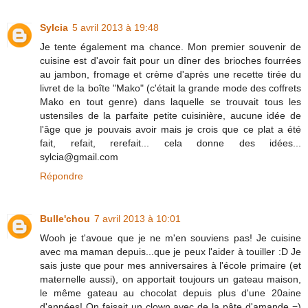
Sylcia
5 avril 2013 à 19:48
Je tente également ma chance. Mon premier souvenir de
cuisine est d'avoir fait pour un dîner des brioches fourrées
au jambon, fromage et crème d'après une recette tirée du
livret de la boîte "Mako" (c'était la grande mode des coffrets
Mako en tout genre) dans laquelle se trouvait tous les
ustensiles de la parfaite petite cuisinière, aucune idée de
l'âge que je pouvais avoir mais je crois que ce plat a été
fait, refait, rerefait... cela donne des idées...
sylcia@gmail.com
Répondre
Bulle'chou
7 avril 2013 à 10:01
Wooh je t'avoue que je ne m'en souviens pas! Je cuisine
avec ma maman depuis...que je peux l'aider à touiller :D Je
sais juste que pour mes anniversaires à l'école primaire (et
maternelle aussi), on apportait toujours un gateau maison,
le même gateau au chocolat depuis plus d'une 20aine
d'années! On faisait un clown avec de la pâte d'amande =)