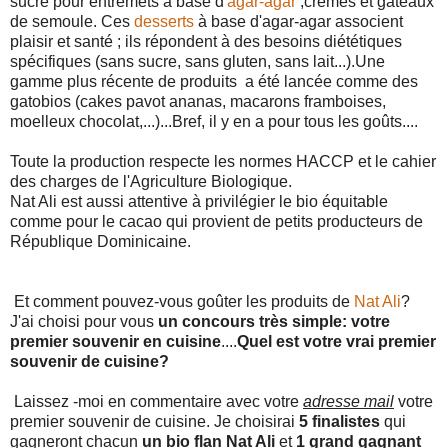
sucre pour entremets à base d'
agar-agar
,crèmes et gâteaux
de semoule. Ces
desserts
à base d'agar-agar associent
plaisir et santé ; ils répondent à des besoins diététiques
spécifiques (sans sucre, sans gluten, sans lait...).Une
gamme plus récente de produits a été lancée comme des
gatobios (cakes pavot ananas, macarons framboises,
moelleux chocolat,...)...Bref, il y en a pour tous les goûts....
Toute la production respecte les normes HACCP et le cahier
des charges de l'Agriculture Biologique.
Nat Ali est aussi attentive à privilégier le bio équitable
comme pour le cacao qui provient de petits producteurs de
République Dominicaine.
Et comment pouvez-vous goûter les produits de
Nat Ali
?
J'ai choisi pour vous
un concours très simple:
votre
premier souvenir en cuisine
....
Quel est votre vrai premier
souvenir de cuisine?
Laissez -moi en commentaire avec votre
adresse mail
votre
premier souvenir de cuisine. Je choisirai
5 finalistes
qui
gagneront chacun
un bio flan Nat Ali
et
1 grand gagnant