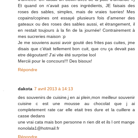
Et quand on n'avait pas ces ingrédients, JE faisais des
roses des sables, simples, mais de vraies tueries! Mes
copains/copines ont essayé plusieurs fois d'amener des
gateaux ou des roses des sables aussi, et étrangement, il
en restait toujours à la fin de la journée! Contrairement à
mes sucreries maison :p
Je me souviens aussi avoir gouté des frites pas cuites, jme
disais que c'était tellement bon cuit, que cru ça devait pas
etre dégoutant! J'ai vite été surprise lool
Merciii pour le concours!!! Des bisoux!
Répondre
dakota
7 avril 2013 à 14:13
des souvenirs de cuisine,j en ai plein,mon meilleur souvenir
cuisine c est une mousse au chocolat que j ai
completement rate car elle etait tres dure et la cuillere a
casse dedans
une vrai cata mais bon personne n rien dit et ils l ont mange
nonolala1@hotmail.fr
Répondre