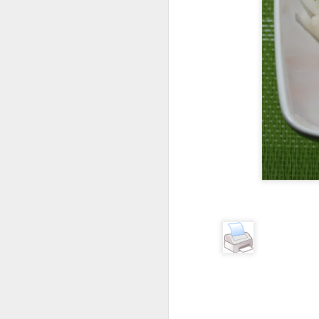
No
te
D
fa
le
de
Je
i
L'
D