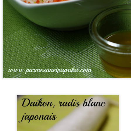
après avoir remporté tant de récompenses à travers le monde en
ommençant par La Palme d'Or à Cannes, par pure coïncidence, ma
emière recette de retour au blog est une recette coréenne. Si elle
ait été inspirée par le film, cela aurait été du Jjapaguri, plat de
uilles dont il est fortement question dans Parasite.
Bonne Année 2020!
AN
28
Cela fait longtemps, trop longtemps que je ne suis pas venue par
ici.... Tout d'abord, je suis encore dans les délais, je vous
uhaite à tous une très belle année 2020! Qu'elle vous soit aussi
uce que possible et qu'elle vous garde en santé!
rès dix années de blog, j'avoue avoir éprouvé en 2019 une certaine
ssitude...Je n'avais pas arrêté de cuisiner évidemment mais cela
occupait plus autant mes pensées...J'avais envie d'autre chose,
ailleurs...
Cornets Party Tupperware #concours
EB
28