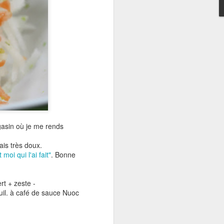
euse, cette salade
gasin où je me rends
ais très doux.
oi qui l'ai fait"
. Bonne
rt + zeste -
 cuil. à café de sauce Nuoc