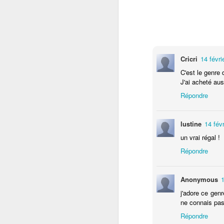
si
an
go
Cricri
14 févri
pr
C'est le genre 
C
J'ai acheté aus
de
Répondre
D
lustine
14 fév
un vrai régal !
H
bl
Répondre
La
La
Anonymous
1
po
j'adore ce genr
ne connais pas
3
Répondre
Un