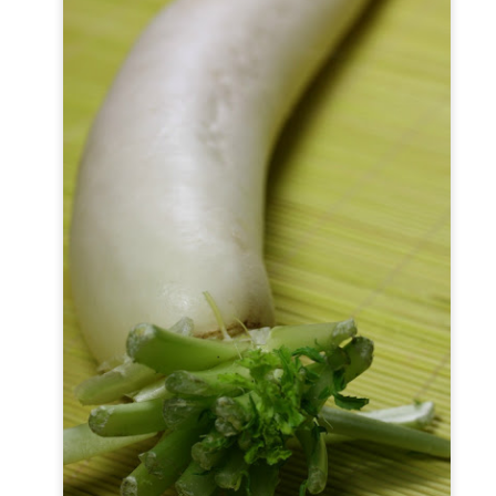
Je vous en parle régulièrement, j'ai la chance de faire partie des
blogs ambassadeurs Tupperware et c'est toujours un plaisir de
couvrir leurs innovations, leurs éditions limitées,... Récemment j'ai
nc participé à un atelier culinaire pour découvrir ce "Cornets Party",
e édition limitée proposée au catalogue de Janvier.
tre le catalogue général semestriel, tous les mois sont proposées de
tites brochures de promotions et d'éditions limitées ou collector.
Joues de Porc à la Bière à la Cocotte Minute
EB
5
Une recette qui me tient à coeur,vraiment fondante, économique
et, grâce à la cocotte minute, rapide! Un parfait plat d'hiver, bien
éconfortant comme on les aime en cette saison.
Liqueur Café Chocolat
AN