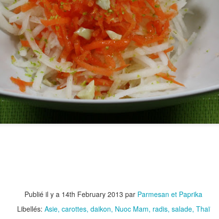
26
court)
ël vient de passer mais la saison des cadeaux n'est pas encore
rminée...
Biscuits Apero Ajvar Feta
EC
21
Je ne sais pas vous mais moi ,parfois, par manque de temps, je
dois renoncer aux recettes qui demandent trop de préparation et
ire preuve d'un peu d'imagination pour préparer un apéro sympa avec
s produits du placard. Et, ça tombe bien, à la maison j'ai TOUJOURS
 l'ajvar!
 vous en avais parlé là, avec mon ajvar maison, ou bien là, dans mes
dées cadeaux..
Publié il y a
14th February 2013
par
Parmesan et Paprika
ajvar, on l'appelle l'Or rouge des Balkans..
Libellés:
Asie
carottes
daikon
Nuoc Mam
radis
salade
Thaï
Concours de Noël Confitures Corses O Mà !
EC