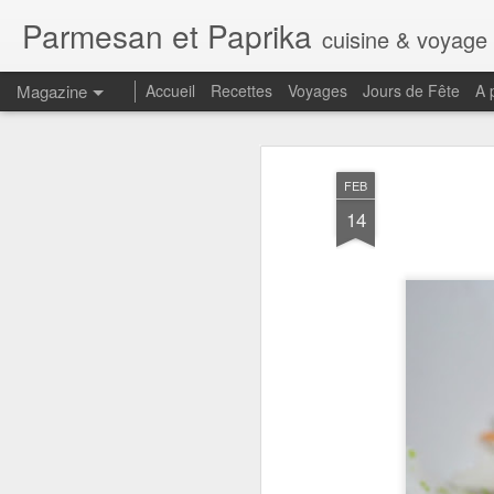
Parmesan et Paprika
cuisine & voyage
Magazine
Accueil
Recettes
Voyages
Jours de Fête
A 
FEB
14