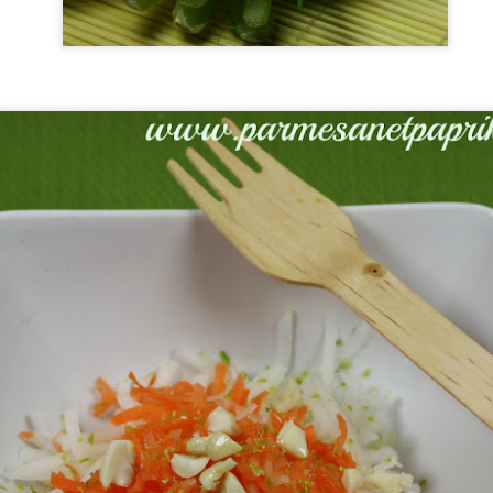
16
Une liqueur préparée pour Noël et que je n'avais pas eu le temps
de vous proposer. Je vous donne ici la recette avant d'oublier,
le reste d'actualité, l'hiver étant loin d'être terminé!
e liqueur très simple à préparer et bien parfumée, trouvée dans un de
s livres de cuisine (Handmade gifts from the kitchen), voyez plutôt:
iqueur Café Chocolat
grédients : 550 ml de whisky – 50 g de grains de café – une boite de
it concentré sucré (397g) – 40 g de chocolat très noir.
Biscuits Citron Pavot Tupperware
AN
8
Une Nouvelle Année débute! Tous mes Voeux à vous tous, chers
lecteurs.
Offrir ou s'offrir le meilleur du Fromage (en circuit
EC