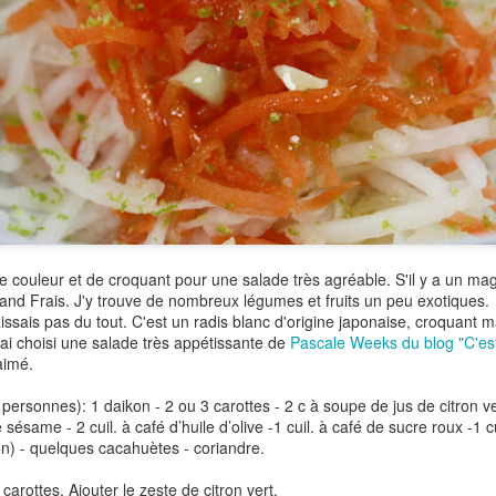
droite désormais et même si la météo est caprici
sera de bonne augure.
 couleur et de croquant pour une salade très agréable. S'il y a un ma
nd Frais. J'y trouve de nombreux légumes et fruits un peu exotiques.
issais pas du tout. C'est un radis blanc d'origine japonaise, croquant m
j'ai choisi une salade très appétissante de
Pascale Weeks du blog "C'est m
aimé.
 personnes): 1 daikon - 2 ou 3 carottes - 2 c à soupe de jus de citron ve
de sésame - 2 cuil. à café d’huile d’olive -1 cuil. à café de sucre roux -1
) - quelques cacahuètes - coriandre.
carottes. Ajouter le zeste de citron vert.