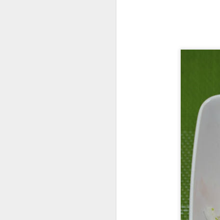
el
Un
me
L
In
la
J
D