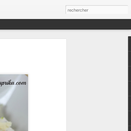
s,
qui continue malgré
es statistiques.
ées ici depuis plus
urs de passage ou
 le partage.. La vie
rer le quotidien de
es qui mettent un
assé à alimenter
tte idée de salade
st dans la ligne