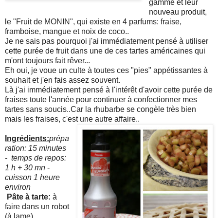
gamme et leur
nouveau produit,
le "Fruit de MONIN", qui existe en 4 parfums: fraise,
framboise, mangue et noix de coco..
Je ne sais pas pourquoi j'ai immédiatement pensé à utiliser
cette purée de fruit dans une de ces tartes américaines qui
m'ont toujours fait rêver...
Eh oui, je voue un culte à toutes ces "pies" appétissantes à
souhait et j'en fais assez souvent.
Là j'ai immédiatement pensé à l'intérêt d'avoir cette purée de
fraises toute l'année pour continuer à confectionner mes
tartes sans soucis..Car la rhubarbe se congèle très bien
mais les fraises, c'est une autre affaire..
Ingrédients:
prépa
ration: 15 minutes
- temps de repos:
1 h + 30 mn
-
cuisson 1 heure
environ
Pâte à tarte:
à
faire dans un robot
(à lame)