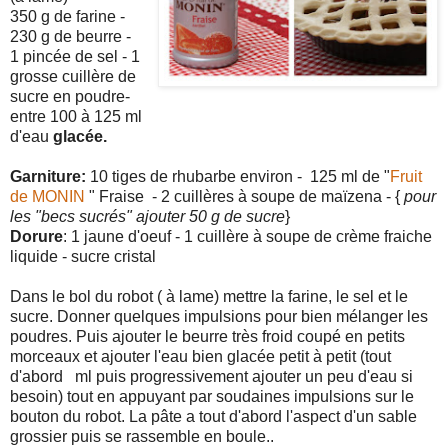
350 g de farine -
230 g de beurre -
1 pincée de sel - 1
grosse cuillère de
sucre en poudre-
entre 100 à 125 ml
d'eau
glacée.
Garniture:
10 tiges de rhubarbe environ - 125 ml de "
Fruit
de MONIN
" Fraise - 2 cuillères à soupe de maïzena - {
pour
les "becs sucrés" ajouter 50 g de sucre
}
Dorure
: 1 jaune d'oeuf - 1 cuillère à soupe de crème fraiche
liquide - sucre cristal
Dans le bol du robot ( à lame) mettre la farine, le sel et le
sucre. Donner quelques impulsions pour bien mélanger les
poudres. Puis ajouter le beurre très froid coupé en petits
morceaux et ajouter l'eau bien glacée petit à petit (tout
d'abord ml puis progressivement ajouter un peu d'eau si
besoin) tout en appuyant par soudaines impulsions sur le
bouton du robot. La pâte a tout d'abord l'aspect d'un sable
grossier puis se rassemble en boule..