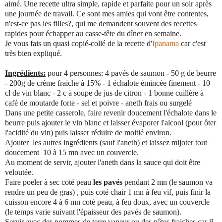
aimé. Une recette ultra simple, rapide et parfaite pour un soir après
une journée de travail. Ce sont mes amies qui vont être contentes,
n'est-ce pas les filles?, qui me demandent souvent des recettes
rapides pour échapper au casse-tête du dîner en semaine.
Je vous fais un quasi copié-collé de la recette d'
Ipanama
car c'est
très bien expliqué.
Ingrédients:
pour 4 personnes: 4 pavés de saumon - 50 g de beurre
- 200g de crème fraiche à 15% - 1 échalote émincée finement - 10
cl de vin blanc - 2 c à soupe de jus de citron - 1 bonne cuillère à
café de moutarde forte - sel et poivre - aneth frais ou surgelé
Dans une petite casserole, faire revenir doucement l'échalote dans le
beurre puis ajouter le vin blanc et laisser évaporer l'alcool (pour ôter
l'acidité du vin) puis laisser réduire de moitié environ.
Ajouter les autres ingrédients (sauf l'aneth) et laissez mijoter tout
doucement 10 à 15 mn avec un couvercle.
Au moment de servir, ajouter l'aneth dans la sauce qui doit être
veloutée.
Faire poeler à sec coté peau
les pavés
pendant 2 mn (le saumon va
rendre un peu de gras) , puis coté chair 1 mn à feu vif, puis finir la
cuisson encore 4 à 6 mn coté peau, à feu doux, avec un couvercle
(le temps varie suivant l'épaisseur des pavés de saumon).
Servir avec des pommes de terre vapeur ou des pâtes fraiches car il