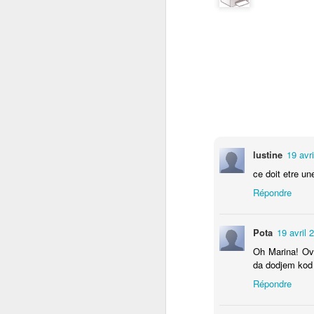
el
Un
me
L
In
la
J
lustine
19 avr
ce doit etre un
Répondre
Pota
19 avril 
Oh Marina! Ovo
da dodjem kod t
Répondre
D