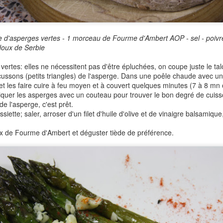
après avoir remporté tant de récompenses à travers le monde en
ommençant par La Palme d'Or à Cannes, par pure coïncidence, ma
emière recette de retour au blog est une recette coréenne. Si elle
ait été inspirée par le film, cela aurait été du Jjapaguri, plat de
 d'asperges vertes - 1 morceau de Fourme d'Ambert AOP - sel - poivre -
uilles dont il est fortement question dans Parasite.
doux de Serbie
vertes: elles ne nécessitent pas d'être épluchées, on coupe juste le ta
écussons (petits triangles) de l'asperge. Dans une poêle chaude avec un fi
t les faire cuire à feu moyen et à couvert quelques minutes (7 à 8 mn 
Piquer les asperges avec un couteau pour trouver le bon degré de cuiss
Bonne Année 2020!
AN
de l'asperge, c'est prêt.
28
Cela fait longtemps, trop longtemps que je ne suis pas venue par
iette; saler, arroser d'un filet d'huile d'olive et de vinaigre balsamiqu
ici.... Tout d'abord, je suis encore dans les délais, je vous
uhaite à tous une très belle année 2020! Qu'elle vous soit aussi
 de Fourme d'Ambert et déguster tiède de préférence.
uce que possible et qu'elle vous garde en santé!
rès dix années de blog, j'avoue avoir éprouvé en 2019 une certaine
ssitude...Je n'avais pas arrêté de cuisiner évidemment mais cela
occupait plus autant mes pensées...J'avais envie d'autre chose,
ailleurs...
Cornets Party Tupperware #concours
EB
28