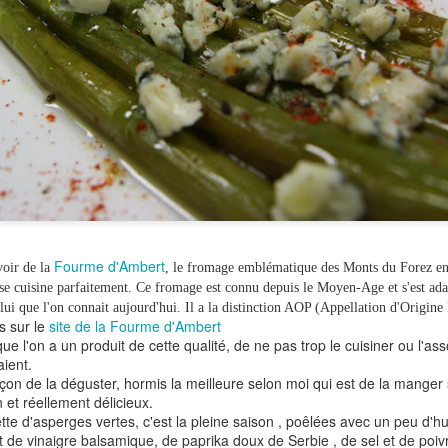
droite désormais et même si la météo est caprici
sera de bonne augure.
Fourme d'Ambert
voir de la
, le fromage emblématique des Monts du Forez en
 se cuisine parfaitement. Ce fromage est connu depuis le Moyen-Age et s'est ada
ui que l'on connait aujourd'hui. Il a la distinction AOP (Appellation d'Origine
s sur le
site de la Fourme d'Ambert
que l'on a un produit de cette qualité, de ne pas trop le cuisiner ou l'a
aient.
on de la déguster, hormis la meilleure selon moi qui est de la manger 
n et réellement délicieux.
te d'asperges vertes, c'est la pleine saison , poêlées avec un peu d'hui
t de vinaigre balsamique, de paprika doux de Serbie , de sel et de poiv