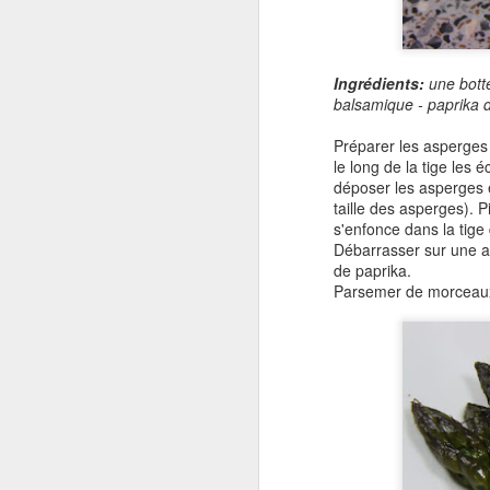
c
pr
av
Ingrédients:
une botte
no
balsamique - paprika 
Préparer les asperges 
le long de la tige les 
déposer les asperges e
taille des asperges). 
J
s'enfonce dans la tige 
Débarrasser sur une ass
de paprika.
so
Parsemer de morceaux
do
Ap
la
n'
d'
F