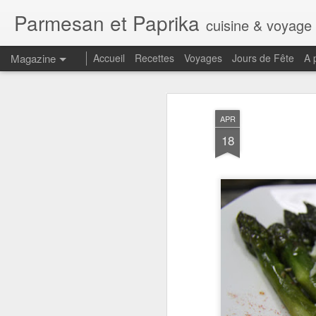
Parmesan et Paprika
cuisine & voyage
Magazine
Accueil
Recettes
Voyages
Jours de Fête
A 
APR
18