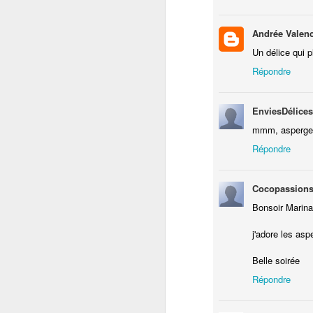
Andrée Valen
si
Un délice qui p
an
go
Répondre
pr
C
EnviesDélices
de
mmm, asperges 
Répondre
D
Cocopassion
H
bl
Bonsoir Marina
La
j'adore les aspe
La
po
Belle soirée
Répondre
3
Un