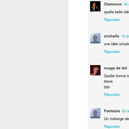
Clemence
19 
No
quelle belle idé
te
Répondre
michelle
19 a
une idée simpl
Répondre
D
nuage de lait
Quelle bonne id
bises
fa
jojo
le
de
Répondre
Je
i
Fantaisie
20 a
Un mélange de
L'
Répondre
D