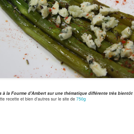
Je vous en parle régulièrement, j'ai la chance de faire partie des
blogs ambassadeurs Tupperware et c'est toujours un plaisir de
couvrir leurs innovations, leurs éditions limitées,... Récemment j'ai
nc participé à un atelier culinaire pour découvrir ce "Cornets Party",
e édition limitée proposée au catalogue de Janvier.
tre le catalogue général semestriel, tous les mois sont proposées de
tites brochures de promotions et d'éditions limitées ou collector.
Joues de Porc à la Bière à la Cocotte Minute
EB
5
Une recette qui me tient à coeur,vraiment fondante, économique
et, grâce à la cocotte minute, rapide! Un parfait plat d'hiver, bien
éconfortant comme on les aime en cette saison.
s à la Fourme d'Ambert sur une thématique différente très bientô
te recette et bien d'autres sur le site de
750g
Liqueur Café Chocolat
AN