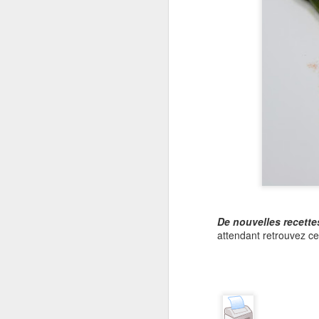
dé
do
un
Ou
pe
F
r
De nouvelles recette
attendant retrouvez cet
J