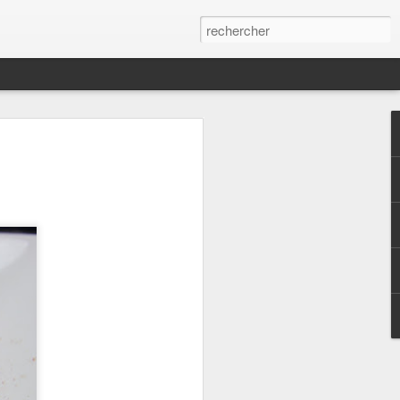
s,
qui continue malgré
es statistiques.
ées ici depuis plus
urs de passage ou
 le partage.. La vie
rer le quotidien de
es qui mettent un
assé à alimenter
tte idée de salade
st dans la ligne