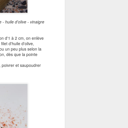
 huile d'olive - vinaigre
lon d'1 à 2 cm, on enlève
let d'huile d'olive,
ou un peu plus selon la
on, dès que la pointe
e, poivrer et saupoudrer