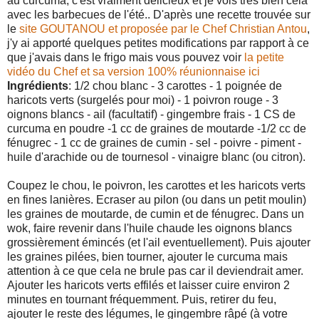
au curcuma, c'est vraiment délicieux et je vois très bien cela
avec les barbecues de l'été.. D'après une recette trouvée sur
le
site GOUTANOU et proposée par le Chef Christian Antou
,
j'y ai apporté quelques petites modifications par rapport à ce
que j'avais dans le frigo mais vous pouvez voir
la petite
vidéo du Chef et sa version 100% réunionnaise ici
Ingrédients
: 1/2 chou blanc - 3 carottes - 1 poignée de
haricots verts (surgelés pour moi) - 1 poivron rouge - 3
oignons blancs - ail (facultatif) - gingembre frais - 1 CS de
curcuma en poudre -1 cc de graines de moutarde -1/2 cc de
fénugrec - 1 cc de graines de cumin - sel - poivre - piment -
huile d'arachide ou de tournesol - vinaigre blanc (ou citron).
Coupez le chou, le poivron, les carottes et les haricots verts
en fines lanières. Ecraser au pilon (ou dans un petit moulin)
les graines de moutarde, de cumin et de fénugrec. Dans un
wok, faire revenir dans l'huile chaude les oignons blancs
grossièrement émincés (et l'ail eventuellement). Puis ajouter
les graines pilées, bien tourner, ajouter le curcuma mais
attention à ce que cela ne brule pas car il deviendrait amer.
Ajouter les haricots verts effilés et laisser cuire environ 2
minutes en tournant fréquemment. Puis, retirer du feu,
ajouter le reste des légumes, le gingembre râpé (à votre