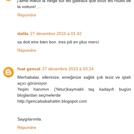
j'aime mieux la neige sur les gâteaux que sous les roues de
la voiture!.....
Répondre
dalila
27 décembre 2010 à 01:42
sa doit etre bien bon ,tres joli en plus merci
Répondre
fuat gencal
27 décembre 2010 à 03:24
Merhabalar, ellerinize, emeğinize sağlık çok leziz ve iştah
açıcı görünüyor.
Yeşim hanımın (Yetur)kaymaklı taş kadayıfı bugün
bloglardan seçmelerde
http://gencalsabahattin.blogspot.com
Saygılarımla.
Répondre