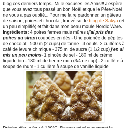
blog ces derniers temps...Mille excuses les Amis!!! J'espère
que vous avez tous passé un bon Noël et que le Père-Noël
ne vous a pas oublié... Pour me faire pardonner, un gâteau
de saison, poires et chocolat, trouvé sur le
blog de Sakya
(et
un peu simplifié) et fait dans mon beau moule Nordic Ware.
Ingrédients:
4 poires fermes mais mûres (
j'ai pris des
poires au sirop
) coupées en dés - Une poignée de pépites
de chocolat - 500 m (2 cups) de farine - 3 oeufs- 2 cuillères à
café de levure chimique - 375 ml de sucre (1 1/2 cup)
j'en ai
mis un peu moins
- 1 pincée de sel - 180 ml de crème
liquide bio - 180 ml de beurre mou (3/4 de cup) - 2 cuillère à
soupe de rhum - 1 cuillère à soupe de vanille liquide