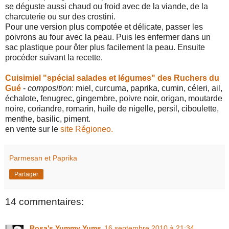
se déguste aussi chaud ou froid avec de la viande, de la
charcuterie ou sur des crostini.
Pour une version plus compotée et délicate, passer les
poivrons au four avec la peau. Puis les enfermer dans un
sac plastique pour ôter plus facilement la peau. Ensuite
procéder suivant la recette.
Cuisimiel "spécial salades et légumes" des Ruchers du
Gué
-
composition
: miel, curcuma, paprika, cumin, céleri, ail,
échalote, fenugrec, gingembre, poivre noir, origan, moutarde
noire, coriandre, romarin, huile de nigelle, persil, ciboulette,
menthe, basilic, piment.
en vente sur le
site Régioneo.
Parmesan et Paprika
Partager
14 commentaires:
Rosa's Yummy Yums
16 septembre 2010 à 21:34