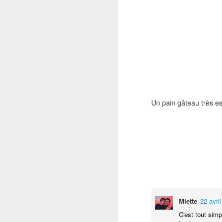
el
Un
me
L
In
la
Un pain gâteau très est
J
Miette
22 avri
C'est tout sim
D