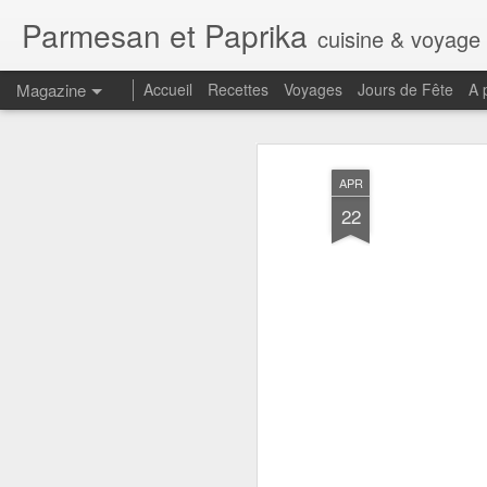
Parmesan et Paprika
cuisine & voyage
Magazine
Accueil
Recettes
Voyages
Jours de Fête
A 
APR
22