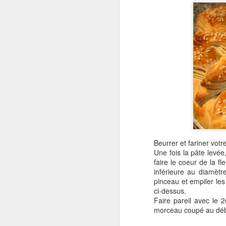
c
pr
av
no
J
so
do
Beurrer et fariner votre
Une fois la pâte levé
Ap
faire le coeur de la f
la
inférieure au diamètr
n'
pinceau et empiler les
d'
ci-dessus.
Faire pareil avec le 
morceau coupé au début
F