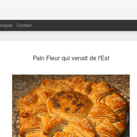
propos
Contact
Salade de Pois Chiche
MAY
Pain Fleur qui venait de l'Est
19
Carottes et Pistaches
Me revoici sur ce blog, longtemps délassé mais 
tout à vivre, comme me l'indique périodiquement l
C'est réconfortant de voir que les recettes dépos
de dix ans continuent à aider, séduire des lecte
habitués.La raison d'être de ce blog était et reste
n'est pas facile et si je peux modestement amélio
certains d'entre vous avec des idées, des recett
peu de bonne humeur dans l'assiette, le temps p
ce blog n'aura pas été vain.
Reprenons donc nos recettes doucement avec ce
toute simple mais nourrissante et colorée. L'été e