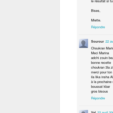
le résultat si 
No
Bises,
te
Miette.
Répondre
Sourour
22 av
Choukran Mari
Meci Marina
D
adchi zouin be
bonne recette
choukran 3la z
fa
merci pour ton
le
ila lika insha A
de
à la prochaine 
boussat kbar
Je
gros bisous
i
Répondre
L'
Val
22 avril 2
D