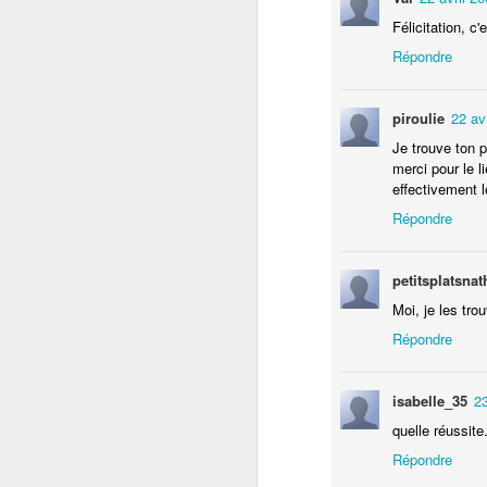
Félicitation, c
Répondre
si
an
go
piroulie
22 av
pr
Je trouve ton p
merci pour le l
C
effectivement l
de
Répondre
D
petitsplatsnat
H
Moi, je les tro
bl
Répondre
La
La
isabelle_35
23
po
quelle réussite
3
Répondre
Un