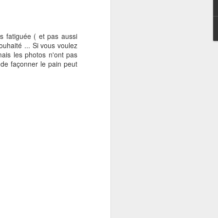
euse, cette salade
tais fatiguée ( et pas aussi
ouhaité ... Si vous voulez
ais les photos n'ont pas
 de façonner le pain peut