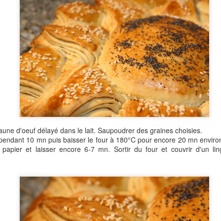
Je vous en parle régulièrement, j'ai la chance de faire partie des
blogs ambassadeurs Tupperware et c'est toujours un plaisir de
couvrir leurs innovations, leurs éditions limitées,... Récemment j'ai
nc participé à un atelier culinaire pour découvrir ce "Cornets Party",
e édition limitée proposée au catalogue de Janvier.
tre le catalogue général semestriel, tous les mois sont proposées de
tites brochures de promotions et d'éditions limitées ou collector.
Joues de Porc à la Bière à la Cocotte Minute
EB
5
Une recette qui me tient à coeur,vraiment fondante, économique
et, grâce à la cocotte minute, rapide! Un parfait plat d'hiver, bien
aune d'oeuf délayé dans le lait. Saupoudrer des graines choisies.
éconfortant comme on les aime en cette saison.
 pendant 10 mn puis baisser le four à 180°C pour encore 20 mn enviro
e papier et laisser encore 6-7 mn. Sortir du four et couvrir d'un li
Liqueur Café Chocolat
AN