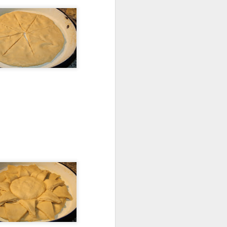
Dalgona, le Café
APR
26
Fouetté Coréen
Cela fait déjà un moment que je
vois un peu partout cette boisson
au café, nommée Dalgona (en
référence à un caramel
emblématique en Corée du Sud
dont le goût s'apparente)
notamment sur les blogs et IG
coréens où elle est
omniprésente... Il semblerait que
la période de confinement a lancé
réellement le buzz sur ce fameux
Dalgona , chacun s'essayant à
préparer ce café fouetté et
partageant les photos sur les
réseaux sociaux.