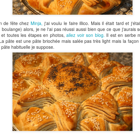
droite désormais et même si la météo est caprici
sera de bonne augure.
in de fête chez
Minja,
j'ai voulu le faire illico. Mais il était tard et j'é
 boulange) alors, je ne l'ai pas réussi aussi bien que ce que j'aurais s
 et toutes les étapes en photos,
allez voir son blog.
Il est en serbe m
La pâte est une pâte briochée mais salée pas très light mais la façon
e pâte habituelle je suppose.