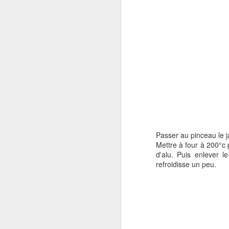
dé
do
un
Ou
pe
F
Passer au pinceau le j
r
Mettre à four à 200°c
d'alu. Puis enlever l
refroidisse un peu.
J