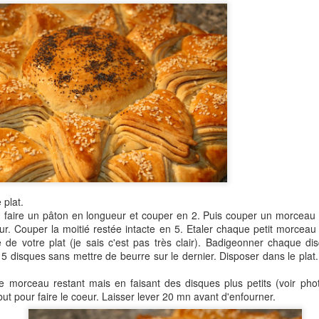
après avoir remporté tant de récompenses à travers le monde en
ommençant par La Palme d'Or à Cannes, par pure coïncidence, ma
emière recette de retour au blog est une recette coréenne. Si elle
ait été inspirée par le film, cela aurait été du Jjapaguri, plat de
uilles dont il est fortement question dans Parasite.
Bonne Année 2020!
AN
28
Cela fait longtemps, trop longtemps que je ne suis pas venue par
ici.... Tout d'abord, je suis encore dans les délais, je vous
uhaite à tous une très belle année 2020! Qu'elle vous soit aussi
uce que possible et qu'elle vous garde en santé!
 plat.
e, faire un pâton en longueur et couper en 2. Puis couper un morceau
rès dix années de blog, j'avoue avoir éprouvé en 2019 une certaine
leur. Couper la moitié restée intacte en 5. Etaler chaque petit morceau
ssitude...Je n'avais pas arrêté de cuisiner évidemment mais cela
e de votre plat (je sais c'est pas très clair). Badigeonner chaque d
occupait plus autant mes pensées...J'avais envie d'autre chose,
 5 disques sans mettre de beurre sur le dernier. Disposer dans le plat
ailleurs...
2e morceau restant mais en faisant des disques plus petits (voir phot
 pour faire le coeur. Laisser lever 20 mn avant d'enfourner.
Cornets Party Tupperware #concours
EB
28