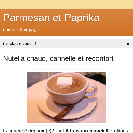
Parmesan et Paprika
cuisine & voyage
▼
Nutella chaud, cannelle et réconfort
Fatigué(e)? déprimé(e)?J'ai
LA boisson miracle
!! Profitons