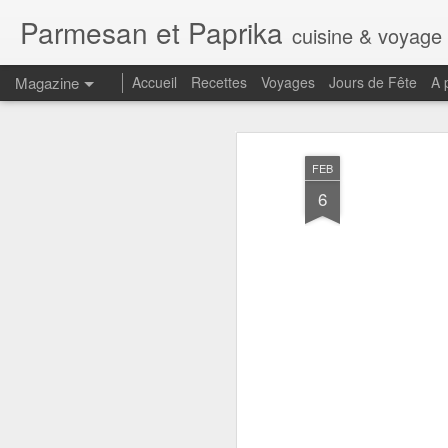
Parmesan et Paprika
cuisine & voyage
Magazine
Accueil
Recettes
Voyages
Jours de Fête
A 
FEB
6