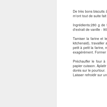
De très bons biscuits
m'ont tout de suite fai
Ingrédients:280 g de 
d'extrait de vanille - 
Tamiser la farine et l
kitchenaid), travailler
petit à petit la farin
exagérément. Former u
Préchauffer le four à
papier cuisson. Aplati
dorés sur le pourtour.
Laisser refroidir sur u