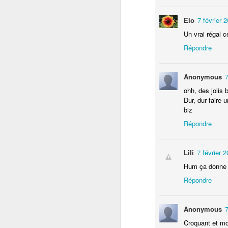
Elo
7 février 
el
Un vrai régal c
Un
Répondre
me
L
Anonymous
7
ohh, des jolis
In
Dur, dur faire 
la
J
biz
Répondre
Lili
7 février 
Hum ça donne 
Répondre
Anonymous
7
Croquant et mo
D