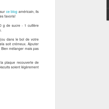
euse, cette salade
 sur
ce blog
américain, ils
es favoris!
80 g de sucre - 1 cuillère
.
 (ou dans le bol de votre
cela soit crémeux. Ajouter
co. Bien mélanger mais pas
 la plaque recouverte de
biscuits soient légèrement