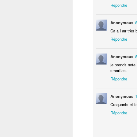
Répondre
No
te
Anonymous
8
Ca a l air très 
Répondre
Anonymous
8
je prends note
D
smarties.
Répondre
fa
le
Anonymous
1
de
Croquants et fo
Je
Répondre
i
L'
D