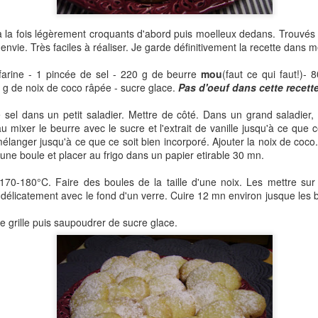
droite désormais et même si la météo est caprici
sera de bonne augure.
 à la fois légèrement croquants d'abord puis moelleux dedans. Trouvés
t envie. Très faciles à réaliser. Je garde définitivement la recette dans m
farine - 1 pincée de sel - 220 g de beurre
mou
(faut ce qui faut!)- 
90 g de noix de coco râpée - sucre glace.
Pas d'oeuf dans cette recette
e sel dans un petit saladier. Mettre de côté. Dans un grand saladier,
 au mixer le beurre avec le sucre et l'extrait de vanille jusqu'à ce que 
e, mélanger jusqu'à ce que ce soit bien incorporé. Ajouter la noix de co
ne boule et placer au frigo dans un papier etirable 30 mn.
 170-180°C. Faire des boules de la taille d'une noix. Les mettre sur
r délicatement avec le fond d'un verre. Cuire 12 mn environ jusque les 
ne grille puis saupoudrer de sucre glace.