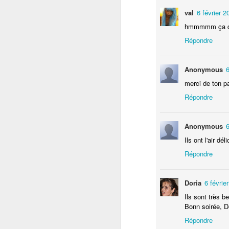
val
6 février 2
dé
hmmmmm ça donn
do
un
Répondre
Ou
pe
Anonymous
6
merci de ton pa
Répondre
F
Anonymous
6
r
Ils ont l'air dél
Répondre
Doria
6 févrie
Ils sont très b
Bonn soirée, D
Répondre
J