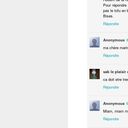
Pour répondre à
c
pas le tofu en
pr
Bises.
av
Répondre
no
Anonymous
6
ma chère marina
Répondre
J
sab le plaisi
so
ca doit etre tr
do
Répondre
Ap
la
n'
Anonymous
6
d'
Miam, miam miam
Répondre
F